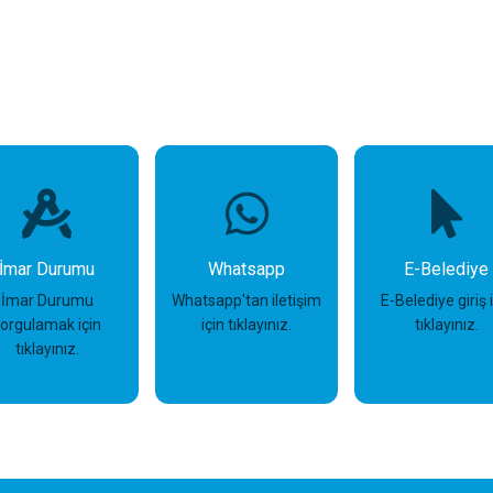
İmar Durumu
Whatsapp
E-Belediye
İmar Durumu
Whatsapp'tan iletişim
E-Belediye giriş 
sorgulamak için
için tıklayınız.
tıklayınız.
tıklayınız.
İncele
İncele
İncele