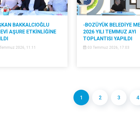
ŞKAN BAKKALCIOĞLU
-BOZÜYÜK BELEDİYE ME
EVİ AŞURE ETKİNLİĞİNE
2026 YILI TEMMUZ AYI
ILDI
TOPLANTISI YAPILDI
Temmuz 2026, 11:11
03 Temmuz 2026, 17:03
1
2
3
4