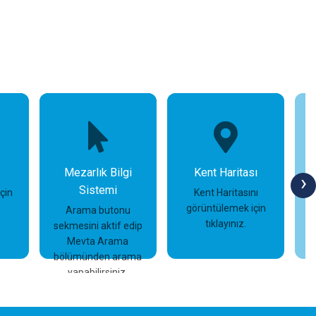
Mezarlık Bilgi
Kent Haritası
›
Sistemi
için
Kent Haritasını
görüntülemek için
Arama butonu
tıklayınız.
sekmesini aktif edip
İncele
İncele
Mevta Arama
bölümünden arama
yapabilirsiniz.