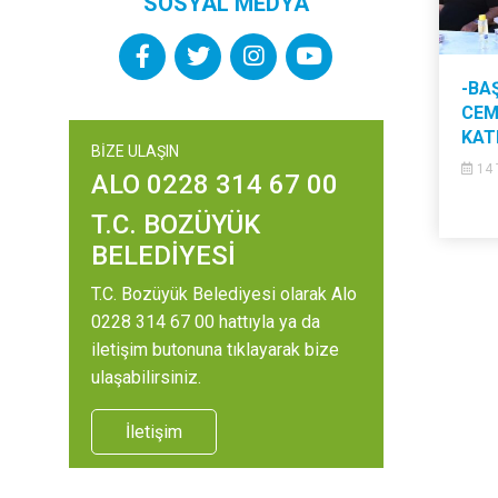
SOSYAL MEDYA
-BA
CEM
KAT
BİZE ULAŞIN
14 
ALO 0228 314 67 00
T.C. BOZÜYÜK
BELEDİYESİ
T.C. Bozüyük Belediyesi olarak Alo
0228 314 67 00 hattıyla ya da
iletişim butonuna tıklayarak bize
ulaşabilirsiniz.
İletişim