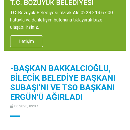
T.C. BOZÜYÜK BELEDİYESİ
T.C. Bozüyük Belediyesi olarak Alo 0228 314 67 00
hattıyla ya da iletişim butonuna tıklayarak bize
ulaşabilirsiniz.
İletişim
-BAŞKAN BAKKALCIOĞLU,
BİLECİK BELEDİYE BAŞKANI
SUBAŞI'NI VE TSO BAŞKANI
ERGÜN'Ü AĞIRLADI
06 2025, 09:37