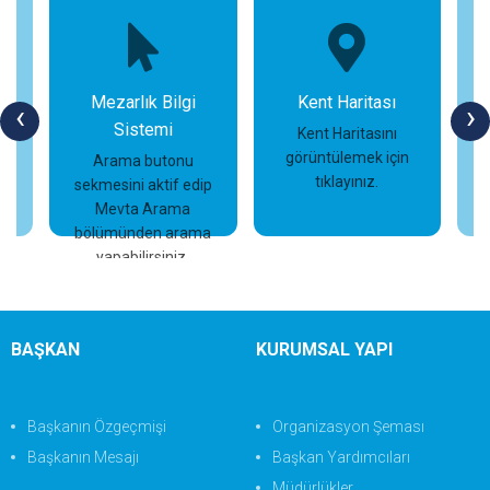
Mezarlık Bilgi
Kent Haritası
‹
›
Sistemi
n
Kent Haritasını
görüntülemek için
Arama butonu
tıklayınız.
sekmesini aktif edip
İncele
İncele
Mevta Arama
bölümünden arama
yapabilirsiniz.
BAŞKAN
KURUMSAL YAPI
Başkanın Özgeçmişi
Organizasyon Şeması
Başkanın Mesajı
Başkan Yardımcıları
Müdürlükler