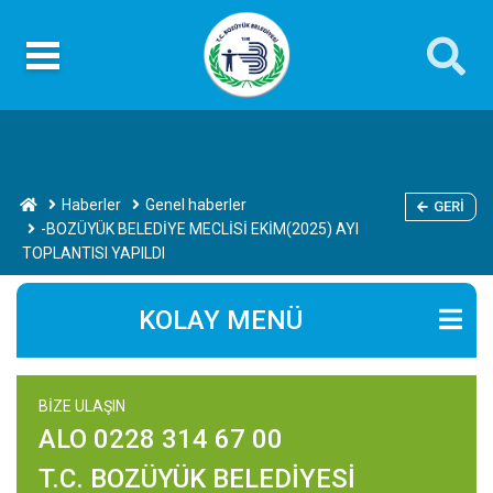
Haberler
Genel haberler
GERI
-BOZÜYÜK BELEDİYE MECLİSİ EKİM(2025) AYI
TOPLANTISI YAPILDI
KOLAY MENÜ
BİZE ULAŞIN
ALO 0228 314 67 00
T.C. BOZÜYÜK BELEDİYESİ