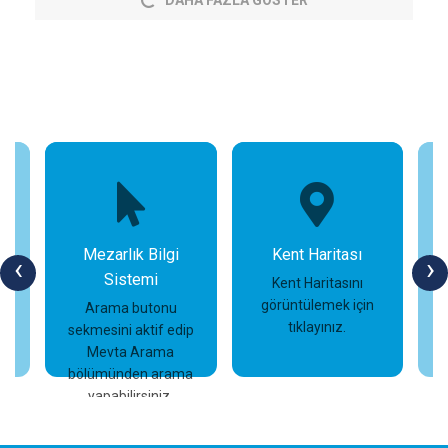
DAHA FAZLA GÖSTER
Mezarlık Bilgi
Kent Haritası
‹
›
Sistemi
n
Kent Haritasını
görüntülemek için
Arama butonu
tıklayınız.
sekmesini aktif edip
İncele
İncele
Mevta Arama
bölümünden arama
yapabilirsiniz.