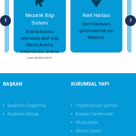
Mezarlık Bilgi
Kent Haritası
‹
›
Sistemi
n
Kent Haritasını
görüntülemek için
Arama butonu
tıklayınız.
sekmesini aktif edip
İncele
İncele
Mevta Arama
bölümünden arama
yapabilirsiniz.
BAŞKAN
KURUMSAL YAPI
Başkanın Özgeçmişi
Organizasyon Şeması
Başkanın Mesajı
Başkan Yardımcıları
Müdürlükler
Meclis Üyeleri