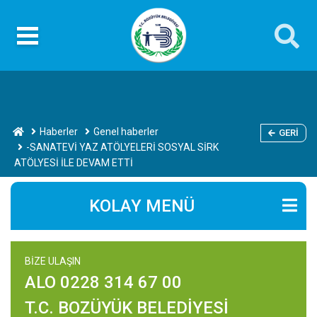
Haberler
Genel haberler
GERI
-SANATEVİ YAZ ATÖLYELERİ SOSYAL SİRK
ATÖLYESİ İLE DEVAM ETTİ
KOLAY MENÜ
BİZE ULAŞIN
ALO 0228 314 67 00
T.C. BOZÜYÜK BELEDİYESİ