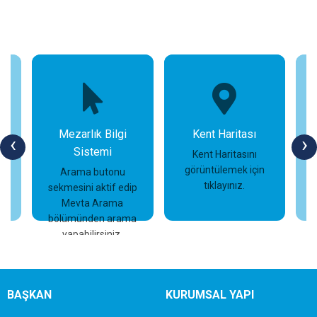
Mezarlık Bilgi
Kent Haritası
‹
›
Sistemi
n
Kent Haritasını
görüntülemek için
Arama butonu
tıklayınız.
sekmesini aktif edip
İncele
İncele
Mevta Arama
bölümünden arama
yapabilirsiniz.
BAŞKAN
KURUMSAL YAPI