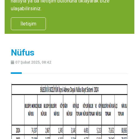
hattıyla ya da iletişim butonuna tıklayarak bize
ulaşabilirsiniz.
İletişim
Nüfus
07 Şubat 2025, 08:42