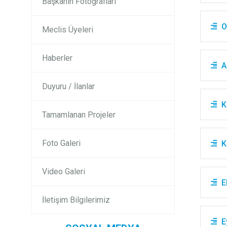
Başkanın Fotoğrafları
O
Meclis Üyeleri
Haberler
A
Duyuru / İlanlar
K
Tamamlanan Projeler
Foto Galeri
K
Video Galeri
E
İletişim Bilgilerimiz
E