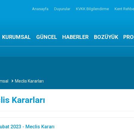
Anasayfa
Duyurular
KVKK Bilgilendirme
Kent Rehbe
KURUMSAL
GÜNCEL
HABERLER
BOZÜYÜK
PRO
msal
Meclis Kararları
is Kararları
ubat 2023 - Meclis Kararı