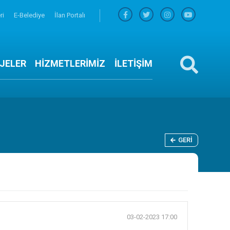
ri
E-Belediye
İlan Portalı
JELER
HİZMETLERİMİZ
İLETİŞİM
GERI
03-02-2023 17:00