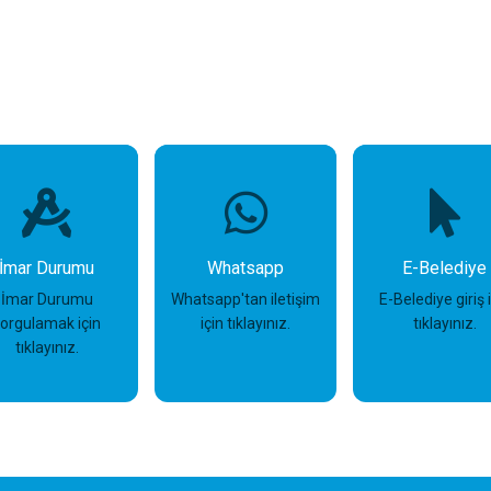
İmar Durumu
Whatsapp
E-Belediye
İmar Durumu
Whatsapp'tan iletişim
E-Belediye giriş 
sorgulamak için
için tıklayınız.
tıklayınız.
tıklayınız.
İncele
İncele
İncele