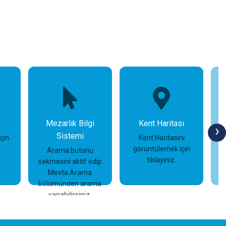
Mezarlık Bilgi
Kent Haritası
›
Sistemi
için
Kent Haritasını
görüntülemek için
Arama butonu
tıklayınız.
sekmesini aktif edip
İncele
İncele
Mevta Arama
bölümünden arama
yapabilirsiniz.