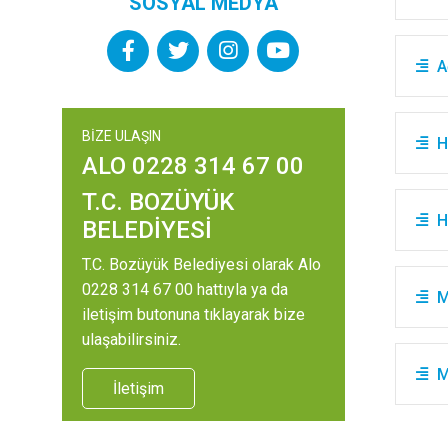
SOSYAL MEDYA
A
BİZE ULAŞIN
H
ALO 0228 314 67 00
T.C. BOZÜYÜK
H
BELEDİYESİ
T.C. Bozüyük Belediyesi olarak Alo
0228 314 67 00 hattıyla ya da
M
iletişim butonuna tıklayarak bize
ulaşabilirsiniz.
M
İletişim