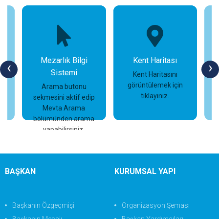
Mezarlık Bilgi
Kent Haritası
‹
›
Sistemi
n
Kent Haritasını
görüntülemek için
Arama butonu
tıklayınız.
sekmesini aktif edip
İncele
İncele
Mevta Arama
bölümünden arama
yapabilirsiniz.
BAŞKAN
KURUMSAL YAPI
Başkanın Özgeçmişi
Organizasyon Şeması