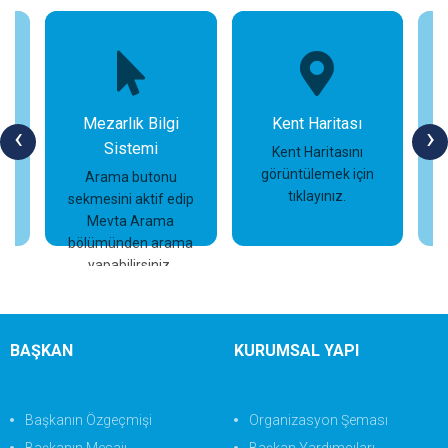
Mezarlık Bilgi
Kent Haritası
‹
›
Sistemi
n
Kent Haritasını
görüntülemek için
Arama butonu
tıklayınız.
sekmesini aktif edip
İncele
İncele
Mevta Arama
bölümünden arama
yapabilirsiniz.
BAŞKAN
KURUMSAL YAPI
Başkanın Özgeçmişi
Organizasyon Şeması