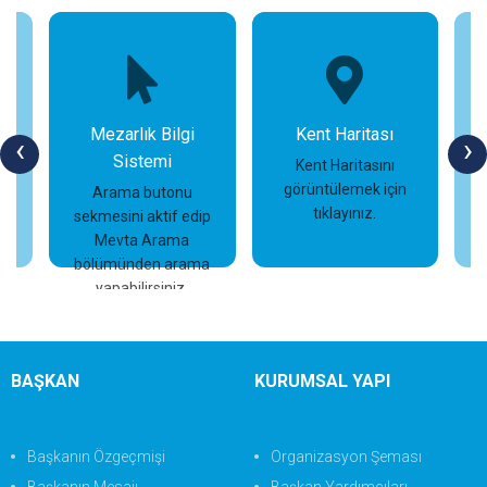
Mezarlık Bilgi
Kent Haritası
‹
›
Sistemi
n
Kent Haritasını
görüntülemek için
Arama butonu
tıklayınız.
sekmesini aktif edip
İncele
İncele
Mevta Arama
bölümünden arama
yapabilirsiniz.
BAŞKAN
KURUMSAL YAPI
Başkanın Özgeçmişi
Organizasyon Şeması