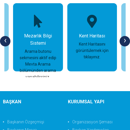
Mezarlık Bilgi
Kent Haritası
‹
›
Sistemi
n
Kent Haritasını
görüntülemek için
Arama butonu
tıklayınız.
sekmesini aktif edip
İncele
İncele
Mevta Arama
bölümünden arama
yapabilirsiniz.
BAŞKAN
KURUMSAL YAPI
Başkanın Özgeçmişi
Organizasyon Şeması