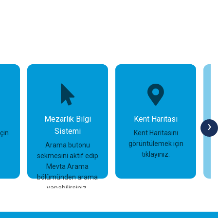
Mezarlık Bilgi
Kent Haritası
›
Sistemi
için
Kent Haritasını
görüntülemek için
Arama butonu
tıklayınız.
sekmesini aktif edip
İncele
İncele
Mevta Arama
bölümünden arama
yapabilirsiniz.