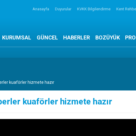
Anasayfa
Duyurular
KVKK Bilgilendirme
Kent Rehbe
KURUMSAL
GÜNCEL
HABERLER
BOZÜYÜK
PRO
rler kuaförler hizmete hazır
erler kuaförler hizmete hazır