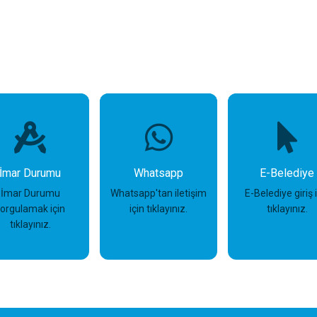
İmar Durumu
Whatsapp
E-Belediye
İmar Durumu
Whatsapp'tan iletişim
E-Belediye giriş 
sorgulamak için
için tıklayınız.
tıklayınız.
tıklayınız.
İncele
İncele
İncele