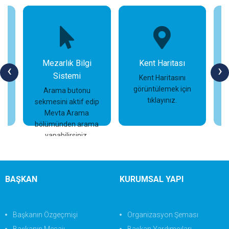
Mezarlık Bilgi
Kent Haritası
‹
›
Sistemi
n
Kent Haritasını
görüntülemek için
Arama butonu
tıklayınız.
sekmesini aktif edip
İncele
İncele
Mevta Arama
bölümünden arama
yapabilirsiniz.
BAŞKAN
KURUMSAL YAPI
Başkanın Özgeçmişi
Organizasyon Şeması