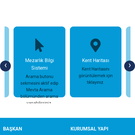
Mezarlık Bilgi
Kent Haritası
‹
›
Sistemi
n
Kent Haritasını
görüntülemek için
Arama butonu
tıklayınız.
sekmesini aktif edip
İncele
İncele
Mevta Arama
bölümünden arama
yapabilirsiniz.
BAŞKAN
KURUMSAL YAPI