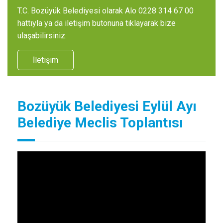
T.C. Bozüyük Belediyesi olarak Alo 0228 314 67 00
hattıyla ya da iletişim butonuna tıklayarak bize
ulaşabilirsiniz.
İletişim
Bozüyük Belediyesi Eylül Ayı
Belediye Meclis Toplantısı