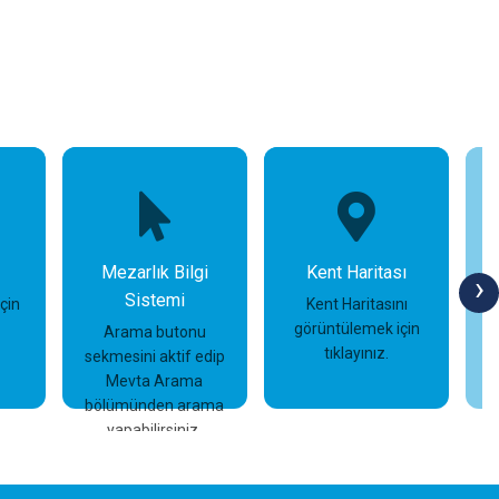
Mezarlık Bilgi
Kent Haritası
›
Sistemi
için
Kent Haritasını
görüntülemek için
Arama butonu
tıklayınız.
sekmesini aktif edip
İncele
İncele
Mevta Arama
bölümünden arama
yapabilirsiniz.