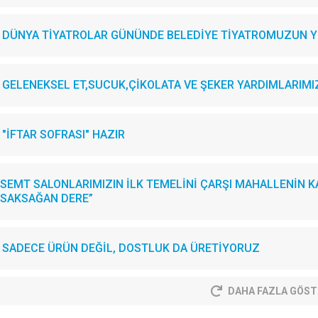
DÜNYA TİYATROLAR GÜNÜNDE BELEDİYE TİYATROMUZUN YE
GELENEKSEL ET,SUCUK,ÇİKOLATA VE ŞEKER YARDIMLARIMIZI.
"İFTAR SOFRASI" HAZIR
SEMT SALONLARIMIZIN İLK TEMELİNİ ÇARŞI MAHALLENİN KA
SAKSAĞAN DERE”
SADECE ÜRÜN DEĞİL, DOSTLUK DA ÜRETİYORUZ
DAHA FAZLA GÖST