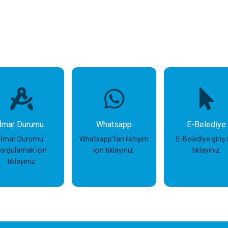
İmar Durumu
Whatsapp
E-Belediye
İmar Durumu
Whatsapp'tan iletişim
E-Belediye giriş 
sorgulamak için
için tıklayınız.
tıklayınız.
tıklayınız.
İncele
İncele
İncele