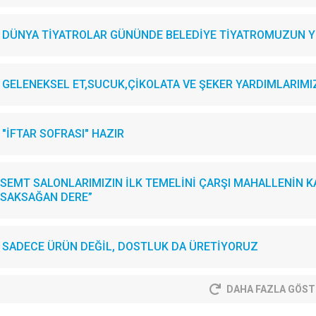
DÜNYA TİYATROLAR GÜNÜNDE BELEDİYE TİYATROMUZUN YE
GELENEKSEL ET,SUCUK,ÇİKOLATA VE ŞEKER YARDIMLARIMIZI.
"İFTAR SOFRASI" HAZIR
SEMT SALONLARIMIZIN İLK TEMELİNİ ÇARŞI MAHALLENİN KA
SAKSAĞAN DERE”
SADECE ÜRÜN DEĞİL, DOSTLUK DA ÜRETİYORUZ
DAHA FAZLA GÖST