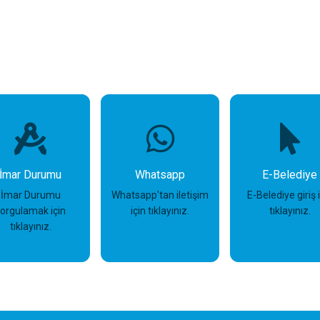
İmar Durumu
Whatsapp
E-Belediye
İmar Durumu
Whatsapp'tan iletişim
E-Belediye giriş 
sorgulamak için
için tıklayınız.
tıklayınız.
tıklayınız.
İncele
İncele
İncele