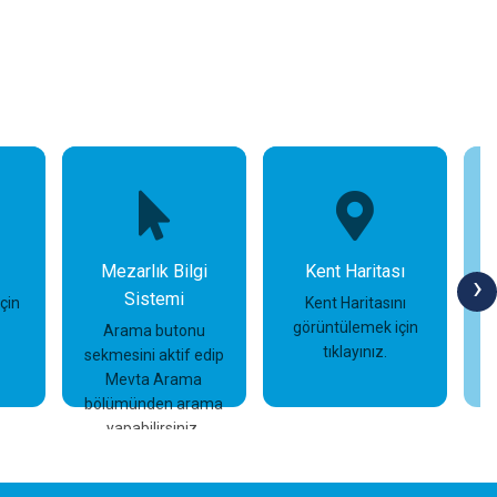
Mezarlık Bilgi
Kent Haritası
›
Sistemi
için
Kent Haritasını
görüntülemek için
Arama butonu
tıklayınız.
sekmesini aktif edip
İncele
İncele
Mevta Arama
bölümünden arama
yapabilirsiniz.