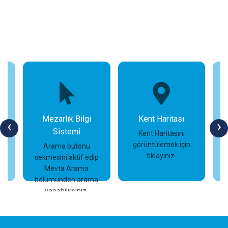
Mezarlık Bilgi
Kent Haritası
‹
›
Sistemi
n
Kent Haritasını
görüntülemek için
Arama butonu
tıklayınız.
sekmesini aktif edip
İncele
İncele
Mevta Arama
bölümünden arama
yapabilirsiniz.