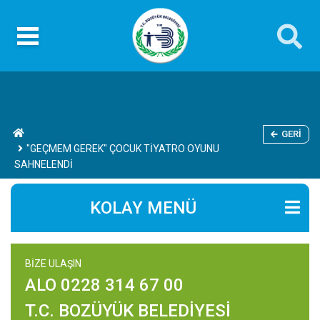
GERI
"GEÇMEM GEREK" ÇOCUK TİYATRO OYUNU
SAHNELENDİ
KOLAY MENÜ
BİZE ULAŞIN
ALO 0228 314 67 00
T.C. BOZÜYÜK BELEDİYESİ