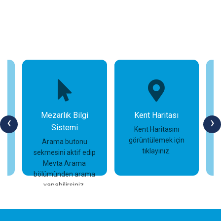
Mezarlık Bilgi
Kent Haritası
‹
›
Sistemi
n
Kent Haritasını
görüntülemek için
Arama butonu
tıklayınız.
sekmesini aktif edip
İncele
İncele
Mevta Arama
bölümünden arama
yapabilirsiniz.