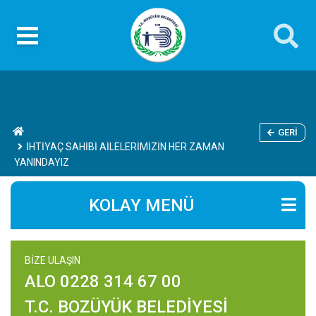
GERI
İHTİYAÇ SAHİBİ AİLELERİMİZİN HER ZAMAN
YANINDAYIZ
KOLAY MENÜ
BİZE ULAŞIN
ALO 0228 314 67 00
T.C. BOZÜYÜK BELEDİYESİ