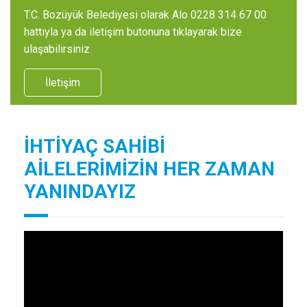
T.C. Bozüyük Belediyesi olarak Alo 0228 314 67 00
hattıyla ya da iletişim butonuna tıklayarak bize
ulaşabilirsiniz.
İletişim
İHTİYAÇ SAHİBİ
AİLELERİMİZİN HER ZAMAN
YANINDAYIZ