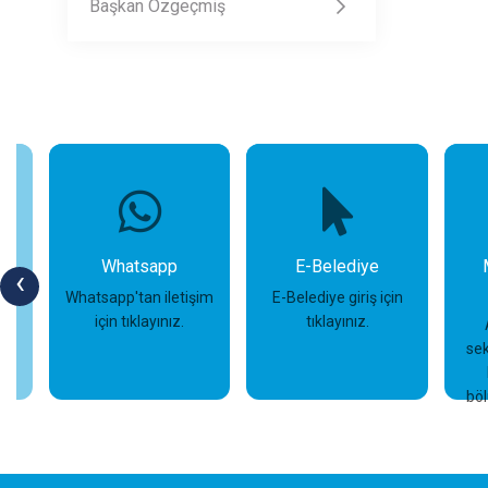
Başkan Özgeçmiş
Whatsapp
E-Belediye
‹
Whatsapp'tan iletişim
E-Belediye giriş için
için tıklayınız.
tıklayınız.
sek
İncele
İncele
bö