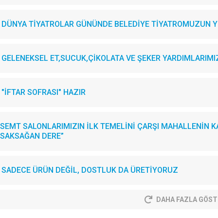
DÜNYA TİYATROLAR GÜNÜNDE BELEDİYE TİYATROMUZUN YE
GELENEKSEL ET,SUCUK,ÇİKOLATA VE ŞEKER YARDIMLARIMIZI.
"İFTAR SOFRASI" HAZIR
SEMT SALONLARIMIZIN İLK TEMELİNİ ÇARŞI MAHALLENİN KA
SAKSAĞAN DERE”
SADECE ÜRÜN DEĞİL, DOSTLUK DA ÜRETİYORUZ
DAHA FAZLA GÖST