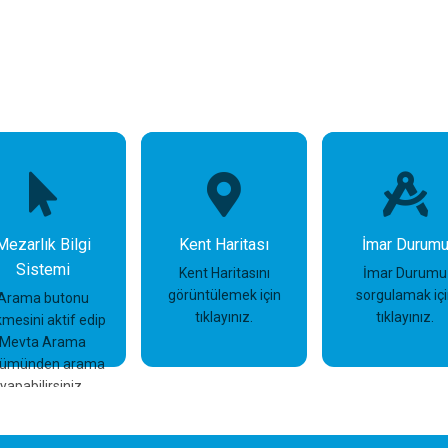
Mezarlık Bilgi
Kent Haritası
İmar Durum
Sistemi
Kent Haritasını
İmar Durumu
görüntülemek için
sorgulamak iç
Arama butonu
tıklayınız.
tıklayınız.
mesini aktif edip
İncele
İncele
İncele
Mevta Arama
lümünden arama
yapabilirsiniz.