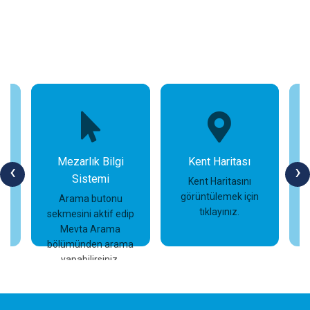
Mezarlık Bilgi
Kent Haritası
‹
›
Sistemi
n
Kent Haritasını
görüntülemek için
Arama butonu
tıklayınız.
sekmesini aktif edip
İncele
İncele
Mevta Arama
bölümünden arama
yapabilirsiniz.