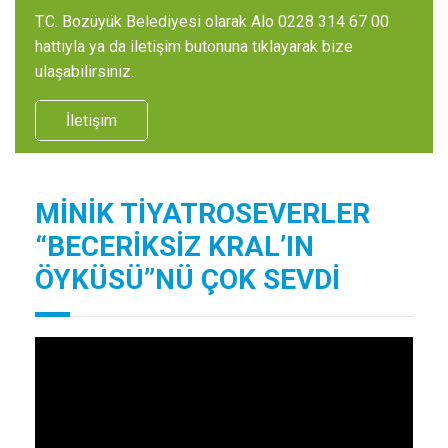
T.C. Bozüyük Belediyesi olarak Alo 0228 314 67 00
hattıyla ya da iletişim butonuna tıklayarak bize
ulaşabilirsiniz.
İletişim
MİNİK TİYATROSEVERLER
“BECERİKSİZ KRAL’IN
ÖYKÜSÜ”NÜ ÇOK SEVDİ