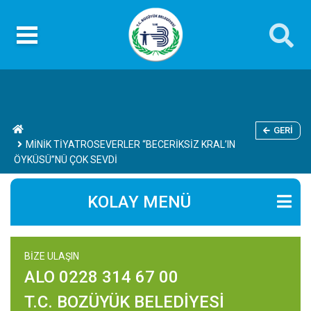
GERI
MİNİK TİYATROSEVERLER “BECERİKSİZ KRAL’IN
ÖYKÜSÜ”NÜ ÇOK SEVDİ
KOLAY MENÜ
BİZE ULAŞIN
ALO 0228 314 67 00
T.C. BOZÜYÜK BELEDİYESİ