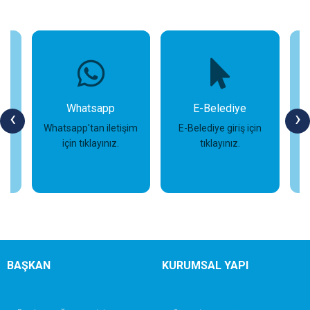
Whatsapp
E-Belediye
‹
›
Whatsapp'tan iletişim
E-Belediye giriş için
için tıklayınız.
tıklayınız.
s
İncele
İncele
BAŞKAN
KURUMSAL YAPI