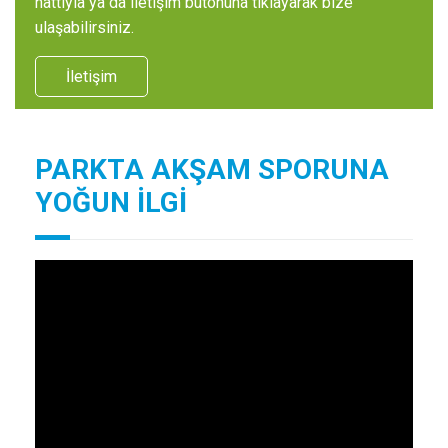
hattıyla ya da iletişim butonuna tıklayarak bize
ulaşabilirsiniz.
İletişim
PARKTA AKŞAM SPORUNA
YOĞUN İLGİ