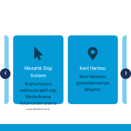
Mezarlık Bilgi
Kent Haritası
‹
›
Sistemi
n
Kent Haritasını
görüntülemek için
Arama butonu
tıklayınız.
sekmesini aktif edip
İncele
İncele
Mevta Arama
bölümünden arama
yapabilirsiniz.