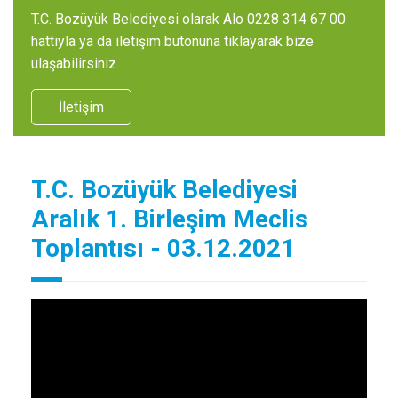
T.C. Bozüyük Belediyesi olarak Alo 0228 314 67 00
hattıyla ya da iletişim butonuna tıklayarak bize
ulaşabilirsiniz.
İletişim
T.C. Bozüyük Belediyesi
Aralık 1. Birleşim Meclis
Toplantısı - 03.12.2021