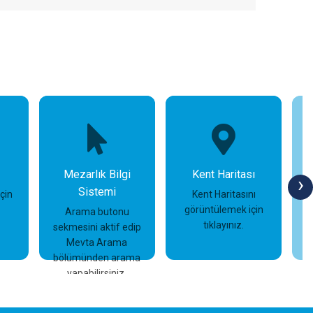
Mezarlık Bilgi
Kent Haritası
›
Sistemi
için
Kent Haritasını
görüntülemek için
Arama butonu
tıklayınız.
sekmesini aktif edip
İncele
İncele
Mevta Arama
bölümünden arama
yapabilirsiniz.