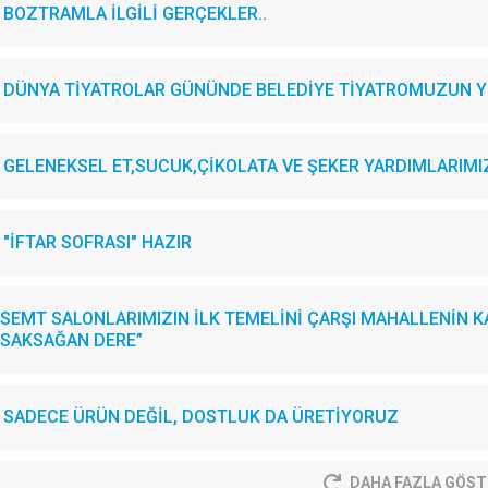
BOZTRAMLA İLGİLİ GERÇEKLER..
DÜNYA TİYATROLAR GÜNÜNDE BELEDİYE TİYATROMUZUN YE
GELENEKSEL ET,SUCUK,ÇİKOLATA VE ŞEKER YARDIMLARIMIZI.
"İFTAR SOFRASI" HAZIR
SEMT SALONLARIMIZIN İLK TEMELİNİ ÇARŞI MAHALLENİN KA
SAKSAĞAN DERE”
SADECE ÜRÜN DEĞİL, DOSTLUK DA ÜRETİYORUZ
DAHA FAZLA GÖST