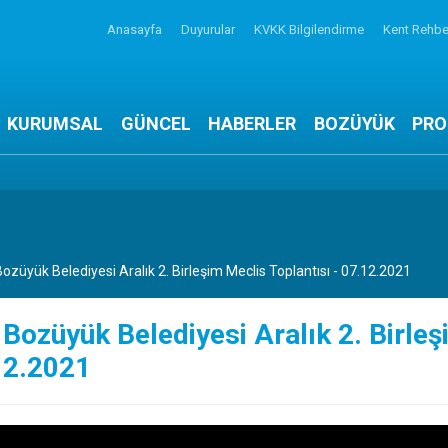
Anasayfa
Duyurular
KVKK Bilgilendirme
Kent Rehbe
KURUMSAL
GÜNCEL
HABERLER
BOZÜYÜK
PRO
Bozüyük Belediyesi Aralık 2. Birleşim Meclis Toplantısı - 07.12.2021
 Bozüyük Belediyesi Aralık 2. Birleş
12.2021