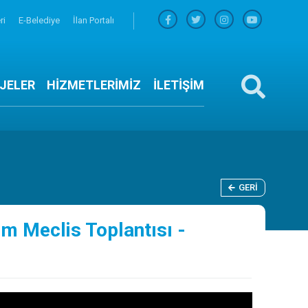
ri
E-Belediye
İlan Portalı
JELER
HİZMETLERİMİZ
İLETİŞİM
GERI
im Meclis Toplantısı -