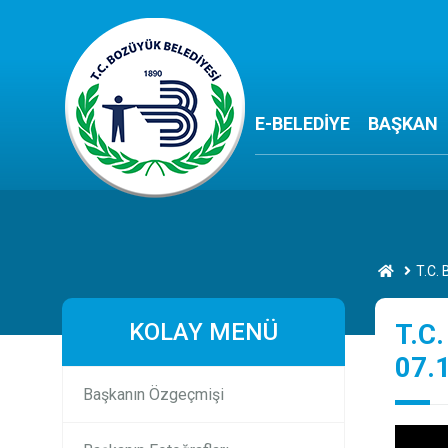
E-BELEDİYE
BAŞKAN
T.C. 
KOLAY MENÜ
T.C.
07.
Başkanın Özgeçmişi