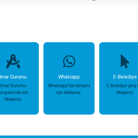
İmar Durumu
Whatsapp
E-Belediye
İmar Durumu
Whatsapp'tan iletişim
E-Belediye giriş 
sorgulamak için
için tıklayınız.
tıklayınız.
tıklayınız.
İncele
İncele
İncele