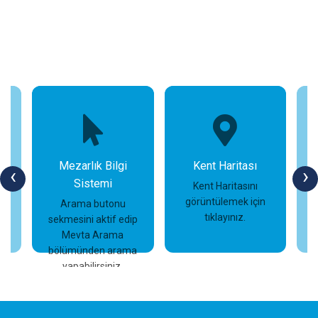
Mezarlık Bilgi
Kent Haritası
‹
›
Sistemi
n
Kent Haritasını
görüntülemek için
Arama butonu
tıklayınız.
sekmesini aktif edip
İncele
İncele
Mevta Arama
bölümünden arama
yapabilirsiniz.