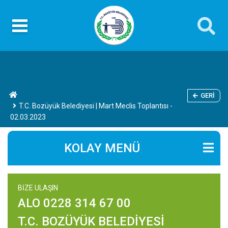
GERI
T.C. Bozüyük Belediyesi | Mart Meclis Toplantısı -
02.03.2023
KOLAY MENÜ
BİZE ULAŞIN
ALO 0228 314 67 00
T.C. BOZÜYÜK BELEDİYESİ