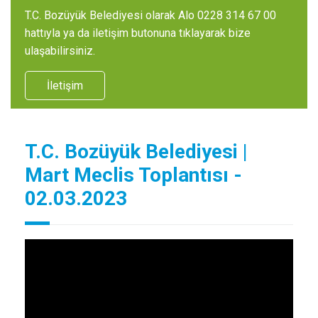
T.C. Bozüyük Belediyesi olarak Alo 0228 314 67 00
hattıyla ya da iletişim butonuna tıklayarak bize
ulaşabilirsiniz.
İletişim
T.C. Bozüyük Belediyesi |
Mart Meclis Toplantısı -
02.03.2023