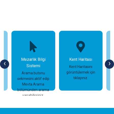
Mezarlık Bilgi
Kent Haritası
‹
›
Sistemi
n
Kent Haritasını
görüntülemek için
Arama butonu
tıklayınız.
sekmesini aktif edip
İncele
İncele
Mevta Arama
bölümünden arama
yapabilirsiniz.