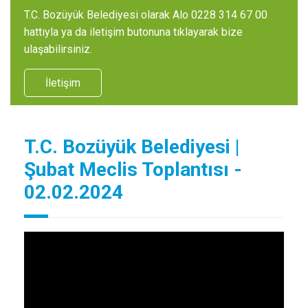
T.C. Bozüyük Belediyesi olarak Alo 0228 314 67 00
hattıyla ya da iletişim butonuna tıklayarak bize
ulaşabilirsiniz.
İletişim
T.C. Bozüyük Belediyesi |
Şubat Meclis Toplantısı -
02.02.2024