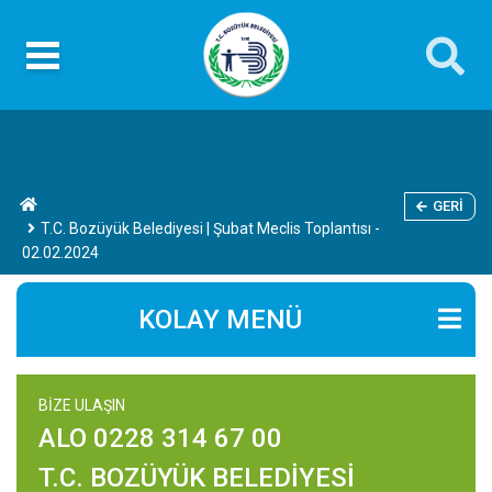
GERI
T.C. Bozüyük Belediyesi | Şubat Meclis Toplantısı -
02.02.2024
KOLAY MENÜ
BİZE ULAŞIN
ALO 0228 314 67 00
T.C. BOZÜYÜK BELEDİYESİ