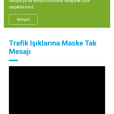
hattıyla ya da iletişim butonuna tıklayarak bize
ulaşabilirsiniz.
İletişim
Trafik Işıklarına Maske Tak
Mesajı