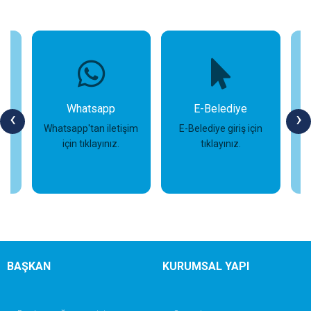
Whatsapp
E-Belediye
‹
›
Whatsapp'tan iletişim
E-Belediye giriş için
için tıklayınız.
tıklayınız.
s
İncele
İncele
BAŞKAN
KURUMSAL YAPI