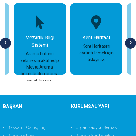
Mezarlık Bilgi
Kent Haritası
‹
›
Sistemi
n
Kent Haritasını
görüntülemek için
Arama butonu
tıklayınız.
sekmesini aktif edip
İncele
İncele
Mevta Arama
bölümünden arama
yapabilirsiniz.
BAŞKAN
KURUMSAL YAPI
Başkanın Özgeçmişi
Organizasyon Şeması